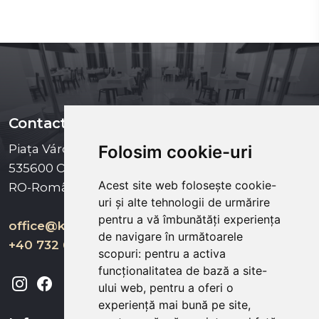
Contact
Piața Városháza nr 16,
Folosim cookie-uri
535600 Odorheiu Secuiesc
Acest site web folosește cookie-
RO-România
uri și alte tehnologii de urmărire
pentru a vă îmbunătăți experiența
office@kukullo.ro
de navigare în următoarele
+40 732 668 703
scopuri:
pentru a activa
funcționalitatea de bază a site-
ului web
,
pentru a oferi o
experiență mai bună pe site
,