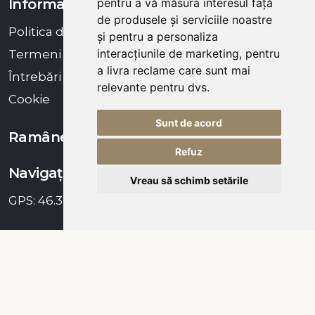
Informații Utile
pentru a vă măsura interesul față
de produsele și serviciile noastre
Politica de confidentialitate
și pentru a personaliza
interacțiunile de marketing
,
pentru
Termeni și condiții generale
a livra reclame care sunt mai
Întrebări frecvente
relevante pentru dvs
.
Cookie
Sunt de acord
Ramâneți alătur de noi!
Refuz
Navigație
Vreau să schimb setările
GPS: 46.3046149, 25.2903771