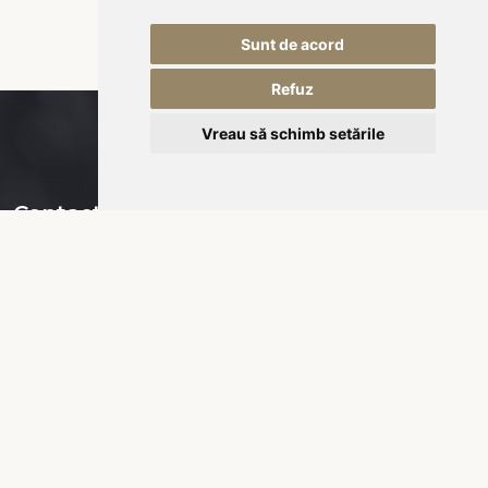
Sunt de acord
Refuz
Vreau să schimb setările
Contact
Piața Városháza nr 16,
535600 Odorheiu Secuiesc
RO-România
office@kukullo.ro
+40 732 668 703