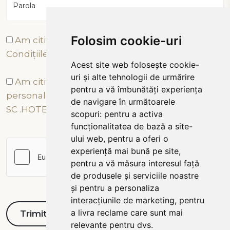
Parola
Folosim cookie-uri
Am citit și sunt de acord cu Termenii și
Condițiile
Acest site web folosește cookie-
uri și alte tehnologii de urmărire
Am citit și sunt de acord cu prelucrarea datelor
pentru a vă îmbunătăți experiența
personale conform Politicii de Confidențialitate a
de navigare în următoarele
SC .HOTEL TÂRNAVA 2000 SRL
scopuri:
pentru a activa
funcționalitatea de bază a site-
ului web
,
pentru a oferi o
experiență mai bună pe site
,
pentru a vă măsura interesul față
de produsele și serviciile noastre
și pentru a personaliza
interacțiunile de marketing
,
pentru
a livra reclame care sunt mai
relevante pentru dvs
.