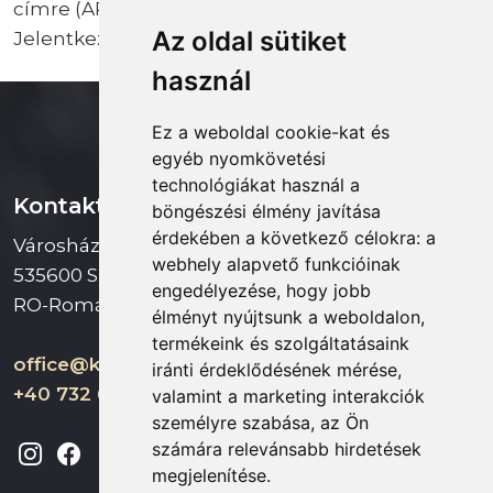
címre (ARKUM iroda) várjuk.
Az oldal sütiket
Jelentkezési határidő:
használ
Ez a weboldal cookie-kat és
egyéb nyomkövetési
technológiákat használ a
Kontakt
böngészési élmény javítása
érdekében a következő célokra:
a
Városháza tér 16 szám,
webhely alapvető funkcióinak
535600 Székelyudvarhely
engedélyezése
,
hogy jobb
RO-Románia
élményt nyújtsunk a weboldalon
,
termékeink és szolgáltatásaink
office@kukullo.ro
iránti érdeklődésének mérése,
+40 732 668 703
valamint a marketing interakciók
személyre szabása
,
az Ön
számára relevánsabb hirdetések
megjelenítése
.