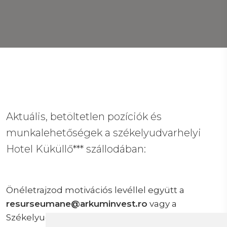
Aktuális, betöltetlen pozíciók és
munkalehetőségek a székelyudvarhelyi
Hotel Küküllő*** szállodában:
Önéletrajzod motivációs levéllel együtt a
resurseumane@arkuminvest.ro
vagy a
Székelyudvarhely, Kuvar utca 28.szám alatti