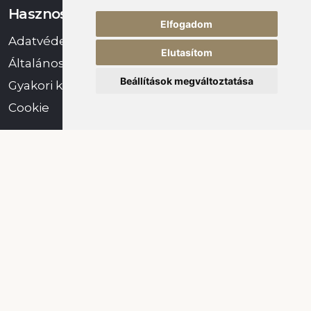
Hasznos információk
Elfogadom
Adatvédelmi szabályzat
Elutasítom
Általános Szállodai Szerződéses Feltételek
Beállítások megváltoztatása
Gyakori kérdések
Cookie
Maradjon velünk!
Navigáció
GPS: 46.3046149, 25.2903771