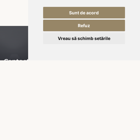
Sunt de acord
Refuz
Vreau să schimb setările
Contact
Piața Városháza nr 16,
535600 Odorheiu Secuiesc
RO-România
office@kukullo.ro
+40 732 668 703