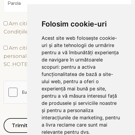
Parola
Folosim cookie-uri
Am citit și sunt de acord cu Termenii și
Condițiile
Acest site web folosește cookie-
uri și alte tehnologii de urmărire
Am citit și sunt de acord cu prelucrarea datelor
pentru a vă îmbunătăți experiența
personale conform Politicii de Confidențialitate a
de navigare în următoarele
SC .HOTEL TÂRNAVA 2000 SRL
scopuri:
pentru a activa
funcționalitatea de bază a site-
ului web
,
pentru a oferi o
experiență mai bună pe site
,
pentru a vă măsura interesul față
de produsele și serviciile noastre
și pentru a personaliza
interacțiunile de marketing
,
pentru
a livra reclame care sunt mai
relevante pentru dvs
.