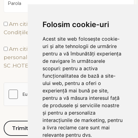
Parola
Folosim cookie-uri
Am citit și sunt de acord cu Termenii și
Condițiile
Acest site web folosește cookie-
uri și alte tehnologii de urmărire
Am citit și sunt de acord cu prelucrarea datelor
pentru a vă îmbunătăți experiența
personale conform Politicii de Confidențialitate a
de navigare în următoarele
SC .HOTEL TÂRNAVA 2000 SRL
scopuri:
pentru a activa
funcționalitatea de bază a site-
ului web
,
pentru a oferi o
experiență mai bună pe site
,
pentru a vă măsura interesul față
de produsele și serviciile noastre
și pentru a personaliza
interacțiunile de marketing
,
pentru
a livra reclame care sunt mai
relevante pentru dvs
.