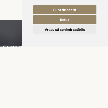
Sunt de acord
Refuz
Vreau să schimb setările
Contact
Piața Városháza nr 16,
535600 Odorheiu Secuiesc
RO-România
office@kukullo.ro
+40 732 668 703