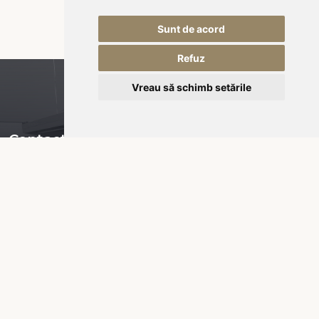
Sunt de acord
Refuz
Vreau să schimb setările
Contact
Piața Városháza nr 16,
535600 Odorheiu Secuiesc
RO-România
office@kukullo.ro
+40 732 668 703