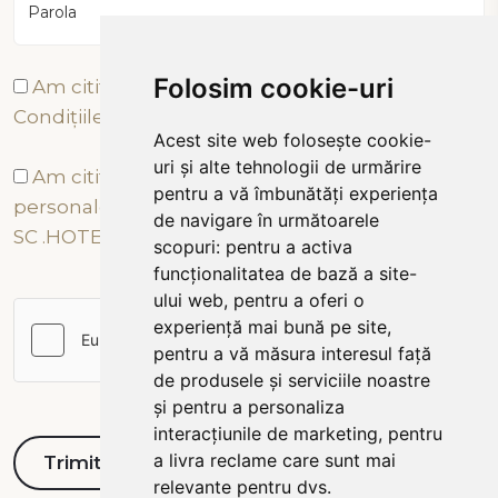
Parola
Folosim cookie-uri
Am citit și sunt de acord cu Termenii și
Condițiile
Acest site web folosește cookie-
uri și alte tehnologii de urmărire
Am citit și sunt de acord cu prelucrarea datelor
pentru a vă îmbunătăți experiența
personale conform Politicii de Confidențialitate a
de navigare în următoarele
SC .HOTEL TÂRNAVA 2000 SRL
scopuri:
pentru a activa
funcționalitatea de bază a site-
ului web
,
pentru a oferi o
experiență mai bună pe site
,
pentru a vă măsura interesul față
de produsele și serviciile noastre
și pentru a personaliza
interacțiunile de marketing
,
pentru
a livra reclame care sunt mai
relevante pentru dvs
.