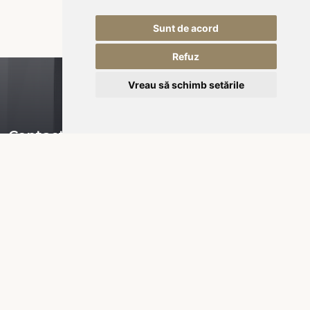
Sunt de acord
Refuz
Vreau să schimb setările
Contact
Piața Városháza nr 16,
535600 Odorheiu Secuiesc
RO-România
office@kukullo.ro
+40 732 668 703