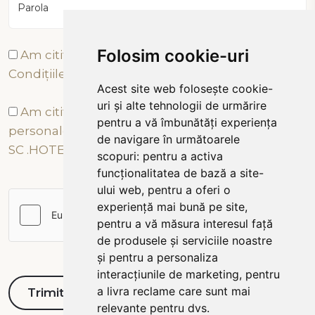
Parola
Folosim cookie-uri
Am citit și sunt de acord cu Termenii și
Condițiile
Acest site web folosește cookie-
uri și alte tehnologii de urmărire
Am citit și sunt de acord cu prelucrarea datelor
pentru a vă îmbunătăți experiența
personale conform Politicii de Confidențialitate a
de navigare în următoarele
SC .HOTEL TÂRNAVA 2000 SRL
scopuri:
pentru a activa
funcționalitatea de bază a site-
ului web
,
pentru a oferi o
experiență mai bună pe site
,
pentru a vă măsura interesul față
de produsele și serviciile noastre
și pentru a personaliza
interacțiunile de marketing
,
pentru
a livra reclame care sunt mai
relevante pentru dvs
.