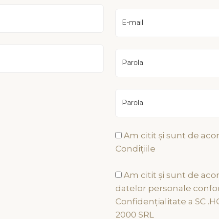
E-mail
Parola
Parola
Am citit și sunt de aco
Condițiile
mații Utile
Ramâneți alătur de n
Am citit și sunt de aco
datelor personale confor
ica de confidentialitate
Confidențialitate a SC 
ni și condiții generale
2000 SRL