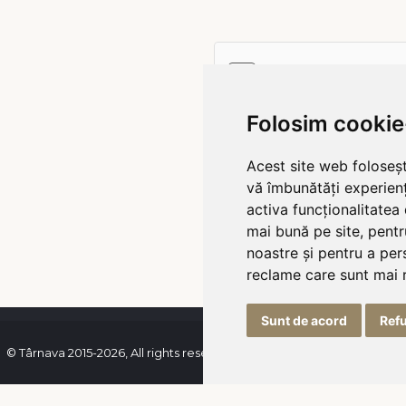
bări frecvente
ie
Folosim cookie
Acest site web foloseșt
vă îmbunătăți experien
activa funcționalitatea
mai bună pe site
,
pentr
noastre și pentru a per
reclame care sunt mai 
Sunt de acord
Ref
© Târnava 2015-2026, All rights reserved | Programator
Rebootcode