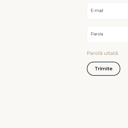
E-mail
Parola
Parolă uitată
Contact
Infor
Piața Városháza nr 16,
Polit
535600 Odorheiu Secuiesc
Terme