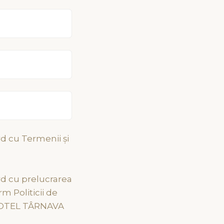
rd cu Termenii și
oi!
Navigație
rd cu prelucrarea
m Politicii de
GPS: 46.3046149, 25.2903771
.HOTEL TÂRNAVA