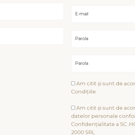
E-mail
Parola
Parola
Am citit și sunt de aco
Condițiile
mații Utile
Ramâneți alătur de n
Am citit și sunt de aco
datelor personale confor
ica de confidentialitate
Confidențialitate a SC 
ni și condiții generale
2000 SRL