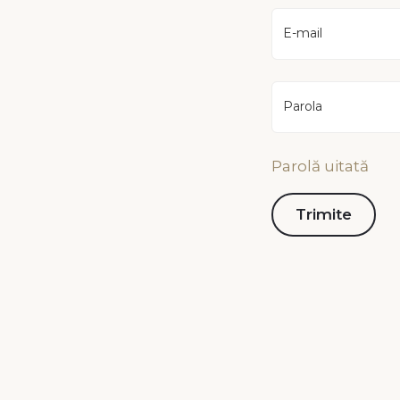
E-mail
Parola
Parolă uitată
Contact
Infor
Piața Városháza nr 16,
Polit
535600 Odorheiu Secuiesc
Terme