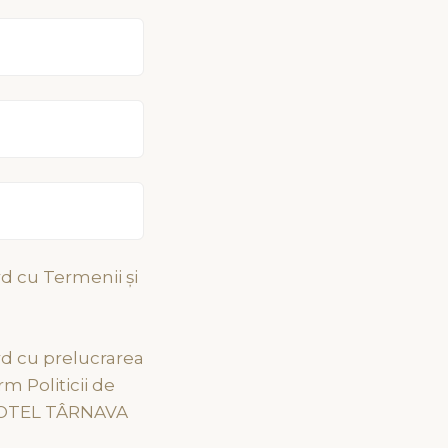
rd cu Termenii și
oi!
Navigație
rd cu prelucrarea
m Politicii de
GPS: 46.3046149, 25.2903771
.HOTEL TÂRNAVA