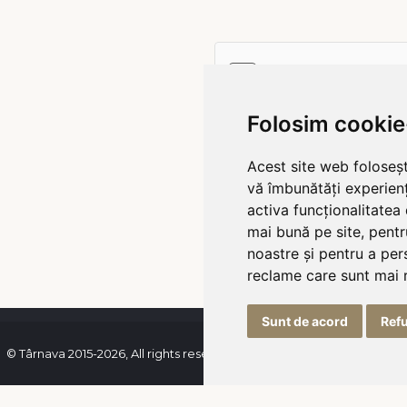
bări frecvente
ie
Folosim cookie
Acest site web foloseșt
vă îmbunătăți experien
activa funcționalitatea
mai bună pe site
,
pentr
noastre și pentru a per
reclame care sunt mai 
Sunt de acord
Ref
© Târnava 2015-2026, All rights reserved | Programator
Rebootcode