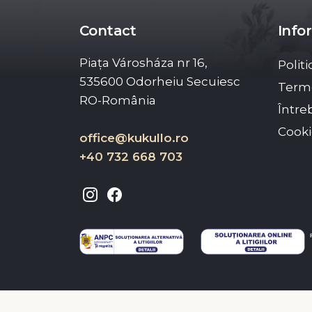
Contact
Infor
Piața Városháza nr 16,
Polit
535600 Odorheiu Secuiesc
Terme
RO-România
Între
Cook
office@kukullo.ro
+40 732 668 703