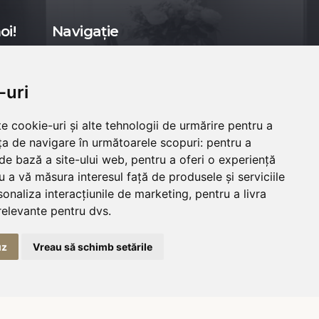
oi!
Navigație
GPS: 46.3046149, 25.2903771
-uri
e cookie-uri și alte tehnologii de urmărire pentru a
ța de navigare în următoarele scopuri:
pentru a
 de bază a site-ului web
,
pentru a oferi o experiență
u a vă măsura interesul față de produsele și serviciile
sonaliza interacțiunile de marketing
,
pentru a livra
relevante pentru dvs
.
uz
Vreau să schimb setările