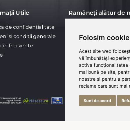
mații Utile
Ramâneți alătur de n
ica de confidentialitate
ni și condiții generale
Folosim cookie
bări frecvente
Acest site web foloseșt
ie
vă îmbunătăți experien
activa funcționalitatea
mai bună pe site
,
pentr
noastre și pentru a per
reclame care sunt mai 
Sunt de acord
Ref