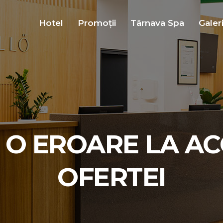
Hotel
Promoții
Târnava Spa
Galer
 O EROARE LA A
OFERTEI