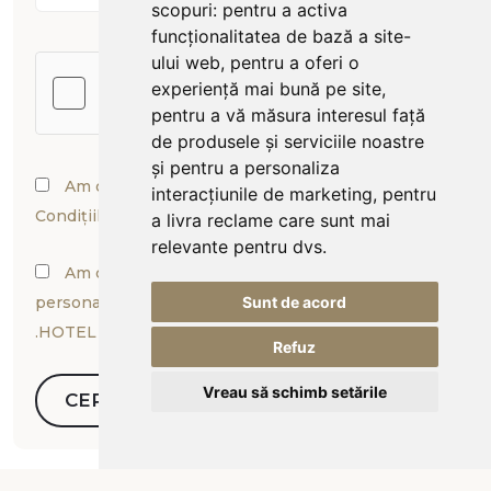
scopuri:
pentru a activa
funcționalitatea de bază a site-
ului web
,
pentru a oferi o
experiență mai bună pe site
,
pentru a vă măsura interesul față
de produsele și serviciile noastre
și pentru a personaliza
Am citit și sunt de acord cu Termenii și
interacțiunile de marketing
,
pentru
Condițiile
a livra reclame care sunt mai
relevante pentru dvs
.
Am citit și sunt de acord cu prelucrarea datelor
personale conform Politicii de Confidențialitate a SC
Sunt de acord
.HOTEL TÂRNAVA 2000 SRL
Refuz
Vreau să schimb setările
CERERE DE OFERTĂ