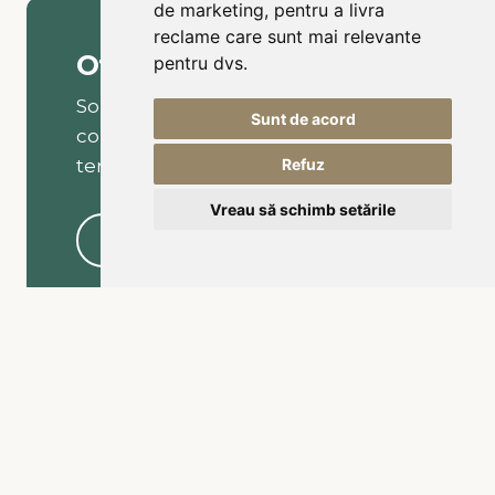
de marketing
,
pentru a livra
reclame care sunt mai relevante
Ofertă personalizată
pentru dvs
.
Solicitați o ofertă personalizată și
Sunt de acord
colegul nostru vă va contacta în
termen de 1 oră.
Refuz
Vreau să schimb setările
Cerere ofertă
Contact