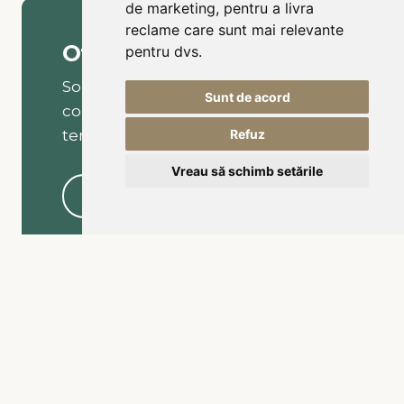
de marketing
,
pentru a livra
reclame care sunt mai relevante
Ofertă personalizată
pentru dvs
.
Solicitați o ofertă personalizată și
Sunt de acord
colegul nostru vă va contacta în
termen de 1 oră.
Refuz
Vreau să schimb setările
Cerere ofertă
Contact