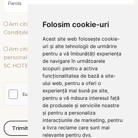
Parola
Folosim cookie-uri
Am citit și sunt de acord cu Termenii și
Condițiile
Acest site web folosește cookie-
uri și alte tehnologii de urmărire
Am citit și sunt de acord cu prelucrarea datelor
pentru a vă îmbunătăți experiența
personale conform Politicii de Confidențialitate a
de navigare în următoarele
SC .HOTEL TÂRNAVA 2000 SRL
scopuri:
pentru a activa
funcționalitatea de bază a site-
ului web
,
pentru a oferi o
experiență mai bună pe site
,
pentru a vă măsura interesul față
de produsele și serviciile noastre
și pentru a personaliza
interacțiunile de marketing
,
pentru
a livra reclame care sunt mai
relevante pentru dvs
.