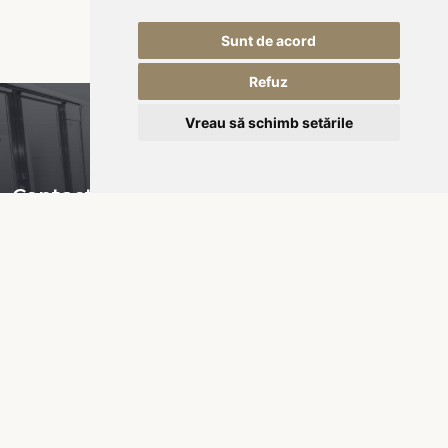
Sunt de acord
Refuz
Vreau să schimb setările
Contact
Piața Városháza nr 16,
535600 Odorheiu Secuiesc
RO-România
office@kukullo.ro
+40 732 668 703