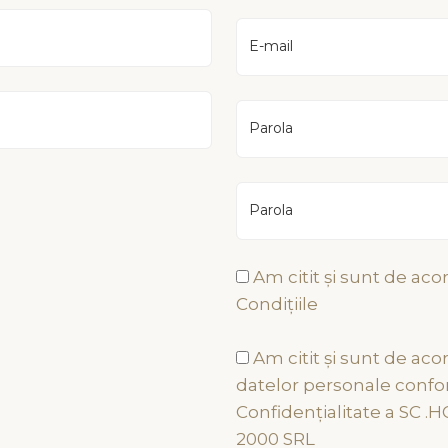
E-mail
Parola
Parola
Am citit și sunt de aco
Condițiile
mații Utile
Ramâneți alătur de n
Am citit și sunt de aco
datelor personale confor
ica de confidentialitate
Confidențialitate a SC 
ni și condiții generale
2000 SRL