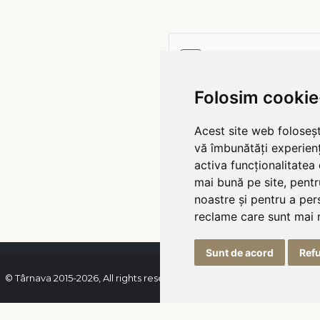
bări frecvente
ie
Folosim cookie
Acest site web foloseșt
vă îmbunătăți experien
activa funcționalitatea
mai bună pe site
,
pentr
noastre și pentru a per
reclame care sunt mai 
Sunt de acord
Ref
© Târnava 2015-2026, All rights reserved | Programator
Rebootcode