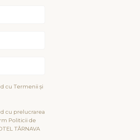
rd cu Termenii și
oi!
Navigație
rd cu prelucrarea
m Politicii de
GPS: 46.3046149, 25.2903771
.HOTEL TÂRNAVA