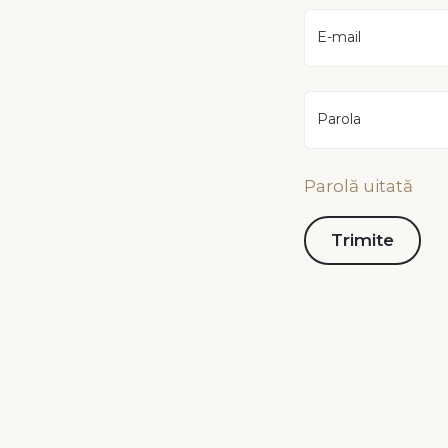
E-mail
Parola
Parolă uitată
Contact
Infor
Piața Városháza nr 16,
Polit
535600 Odorheiu Secuiesc
Terme