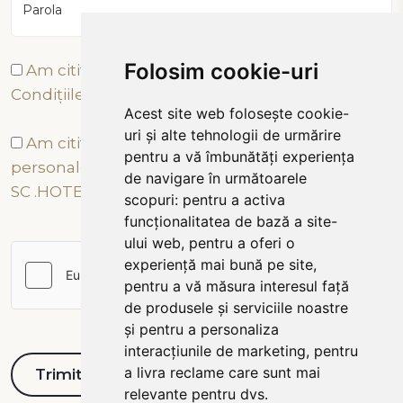
Parola
Folosim cookie-uri
Am citit și sunt de acord cu Termenii și
Condițiile
Acest site web folosește cookie-
uri și alte tehnologii de urmărire
Am citit și sunt de acord cu prelucrarea datelor
pentru a vă îmbunătăți experiența
personale conform Politicii de Confidențialitate a
de navigare în următoarele
SC .HOTEL TÂRNAVA 2000 SRL
scopuri:
pentru a activa
funcționalitatea de bază a site-
ului web
,
pentru a oferi o
experiență mai bună pe site
,
pentru a vă măsura interesul față
de produsele și serviciile noastre
și pentru a personaliza
interacțiunile de marketing
,
pentru
a livra reclame care sunt mai
relevante pentru dvs
.