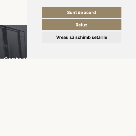
Sunt de acord
Refuz
Vreau să schimb setările
Contact
Piața Városháza nr 16,
535600 Odorheiu Secuiesc
RO-România
office@kukullo.ro
+40 732 668 703