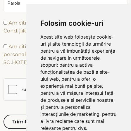
Parola
Folosim cookie-uri
Am citit și sunt de acord cu Termenii și
Condițiile
Acest site web folosește cookie-
uri și alte tehnologii de urmărire
Am citit și sunt de acord cu prelucrarea datelor
pentru a vă îmbunătăți experiența
personale conform Politicii de Confidențialitate a
de navigare în următoarele
SC .HOTEL TÂRNAVA 2000 SRL
scopuri:
pentru a activa
funcționalitatea de bază a site-
ului web
,
pentru a oferi o
experiență mai bună pe site
,
pentru a vă măsura interesul față
de produsele și serviciile noastre
și pentru a personaliza
interacțiunile de marketing
,
pentru
a livra reclame care sunt mai
relevante pentru dvs
.