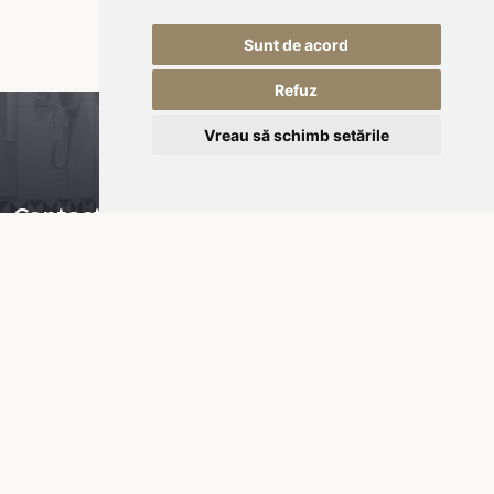
Sunt de acord
Refuz
Vreau să schimb setările
Contact
Piața Városháza nr 16,
535600 Odorheiu Secuiesc
RO-România
office@kukullo.ro
+40 732 668 703