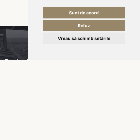
Sunt de acord
Refuz
Vreau să schimb setările
Contact
Piața Városháza nr 16,
535600 Odorheiu Secuiesc
RO-România
office@kukullo.ro
+40 732 668 703