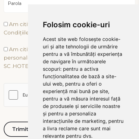
Parola
Folosim cookie-uri
Am citit și sunt de acord cu Termenii și
Condițiile
Acest site web folosește cookie-
uri și alte tehnologii de urmărire
Am citit și sunt de acord cu prelucrarea datelor
pentru a vă îmbunătăți experiența
personale conform Politicii de Confidențialitate a
de navigare în următoarele
SC .HOTEL TÂRNAVA 2000 SRL
scopuri:
pentru a activa
funcționalitatea de bază a site-
ului web
,
pentru a oferi o
experiență mai bună pe site
,
pentru a vă măsura interesul față
de produsele și serviciile noastre
și pentru a personaliza
interacțiunile de marketing
,
pentru
a livra reclame care sunt mai
relevante pentru dvs
.